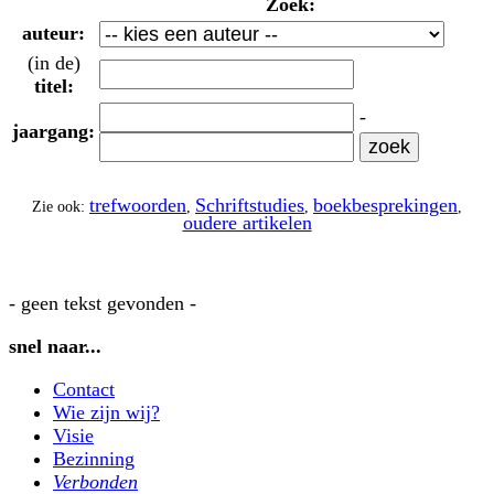
Zoek:
auteur:
(in de)
titel:
-
jaargang:
trefwoorden
Schriftstudies
boekbesprekingen
Zie ook:
,
,
,
oudere artikelen
- geen tekst gevonden -
snel naar...
Contact
Wie zijn wij?
Visie
Bezinning
Verbonden