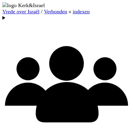
Vrede over Israël
/
Verbonden
»
indexen